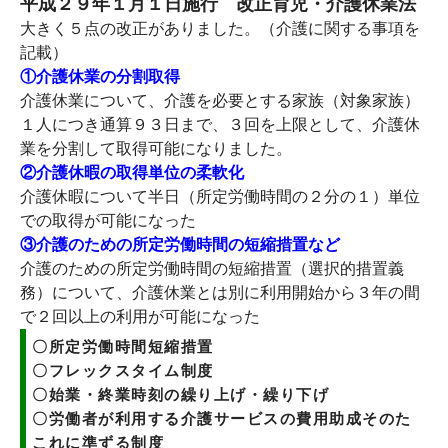
平成２９年１月１日施行 改正育児・介護休業法
大きく５点の改正がありました。（介護に関する事項を
記載）
①介護休業の分割取得
介護休業について、介護を必要とする家族（対象家族）
１人につき通算９３日まで、３回を上限として、介護休
業を分割して取得可能になりました。
②介護休暇の取得単位の柔軟化
介護休暇について半日（所定労働時間の２分の１）単位
での取得が可能になった
③介護のための所定労働時間の短縮措置など
介護のための所定労働時間の短縮措置（選択的措置義
務）について、介護休業とは別に利用開始から３年の間
で２回以上の利用が可能になった
〇所定労働時間短縮措置
〇フレックスタイム制度
〇始業・終業時刻の繰り上げ・繰り下げ
〇労働者が利用する介護サービスの費用助成そのた
これに準ずる制度