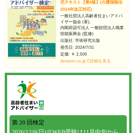
式テキスト【第4版】(介護保険法
2024年改正対応)
一般社団法人高齢者住まいアドバ
イザー協会 (著),
内閣府認可法人 一般財団法人職業
技能振興会 (監修)
出版社: 学術研究出版
発売日: 2024/7/31
定価: ￥ 2,500
Amazon.co.jpで詳細を見る
第 20 回検定
2026/12/6(日)※WEB受験は11月中旬から