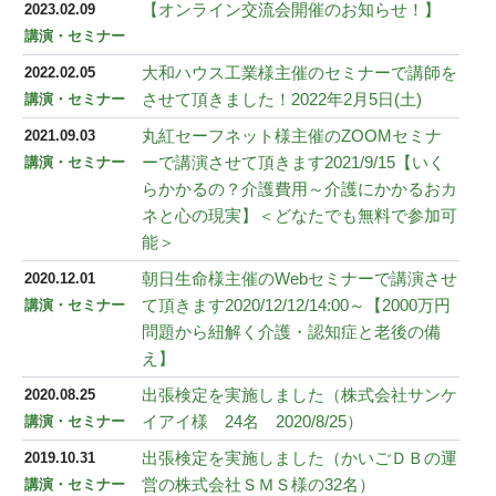
【オンライン交流会開催のお知らせ！】
2023.02.09
講演・セミナー
大和ハウス工業様主催のセミナーで講師を
2022.02.05
させて頂きました！2022年2月5日(土)
講演・セミナー
丸紅セーフネット様主催のZOOMセミナ
2021.09.03
ーで講演させて頂きます2021/9/15【いく
講演・セミナー
らかかるの？介護費用～介護にかかるおカ
ネと心の現実】＜どなたでも無料で参加可
能＞
朝日生命様主催のWebセミナーで講演させ
2020.12.01
て頂きます2020/12/12/14:00～【2000万円
講演・セミナー
問題から紐解く介護・認知症と老後の備
え】
出張検定を実施しました（株式会社サンケ
2020.08.25
イアイ様 24名 2020/8/25）
講演・セミナー
出張検定を実施しました（かいごＤＢの運
2019.10.31
営の株式会社ＳＭＳ様の32名）
講演・セミナー