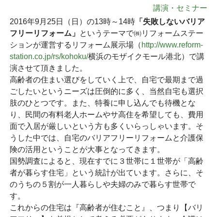
講演・セミナー
2016年9月25日（日）の13時～14時
「失敗しないバリア
フリーリフォーム」
というテーマで㈱リフォームステー
ションが運営するリフォーム展示場（
http://www.reform-
station.co.jp/rs/kohoku/
横浜のモザイクモール港北）で講
演させて頂きました。
高齢者の住まい選びをしていく上で、自宅で最期まで過
ごしたいというニーズは圧倒的に多く、当然自宅も選択
肢のひとつです。また、特養に申し込んでも待機とな
り、民間の有料老人ホームやサ高住を希望しても、費用
面で入居が厳しいという方も多くいらっしゃいます。そ
うした中では、自宅のバリアフリーリフォームと介護保
険の活用ということが大事となってきます。
国勢調査によると、現在すでに３世帯に１世帯が「高齢
者が暮らす住宅」という統計が出ています。さらに、そ
のうちの５割が一人暮らしや夫婦のみで暮らす世帯で
す。
これからの住宅は『高齢者が住むこと』、つまり【バリ