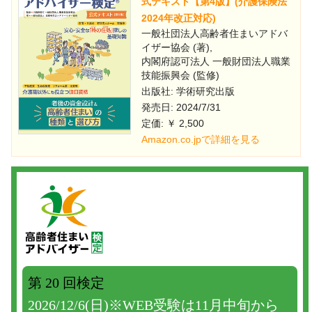
式テキスト【第4版】(介護保険法
2024年改正対応)
一般社団法人高齢者住まいアドバ
イザー協会 (著),
内閣府認可法人 一般財団法人職業
技能振興会 (監修)
出版社: 学術研究出版
発売日: 2024/7/31
定価: ￥ 2,500
Amazon.co.jpで詳細を見る
第 20 回検定
2026/12/6(日)※WEB受験は11月中旬から