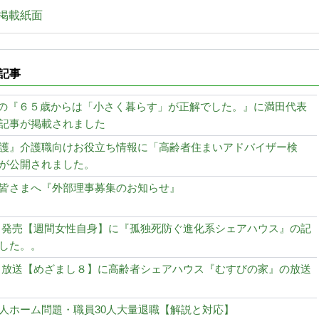
事掲載紙面
記事
発売の『６５歳からは「小さく暮らす」が正解でした。』に満田代表
記事が掲載されました
護』介護職向けお役立ち情報に「高齢者住まいアドバイザー検
が公開されました。
皆さまへ『外部理事募集のお知らせ』
月26日発売【週間女性自身】に『孤独死防ぐ進化系シェアハウス』の記
した。。
月28日放送【めざまし８】に高齢者シェアハウス『むすびの家』の放送
人ホーム問題・職員30人大量退職【解説と対応】