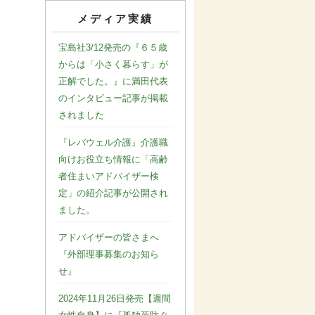
メディア実績
宝島社3/12発売の『６５歳
からは「小さく暮らす」が
正解でした。』に満田代表
のインタビュー記事が掲載
されました
『レバウェル介護』介護職
向けお役立ち情報に「高齢
者住まいアドバイザー検
定」の紹介記事が公開され
ました。
アドバイザーの皆さまへ
『外部理事募集のお知ら
せ』
2024年11月26日発売【週間