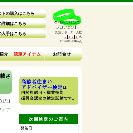
ストの購入はこちら
の詳細はこちら
認定サポーター人数
の入手はこちら
0
3
9
8
名
2026/08/08時点
紹介
認定アイテム
お問合せ
掲載さ
01/11
ディア
次回検定のご案内
開催日