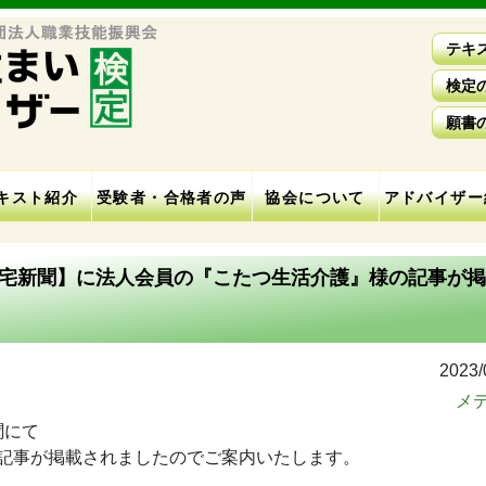
テキ
検定
願書
キスト紹介
受験者・合格者の声
協会について
アドバイザー
齢者住宅新聞】に法人会員の『こたつ生活介護』様の記事が
2023/
メ
聞にて
記事が掲載されましたのでご案内いたします。