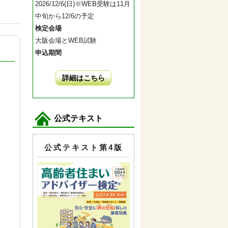
2026/12/6(日)※WEB受験は11月
中旬から12/6の予定
検定会場
大阪会場とWEB試験
申込期間
詳細はこちら
公式テキスト
公式テキスト第4版