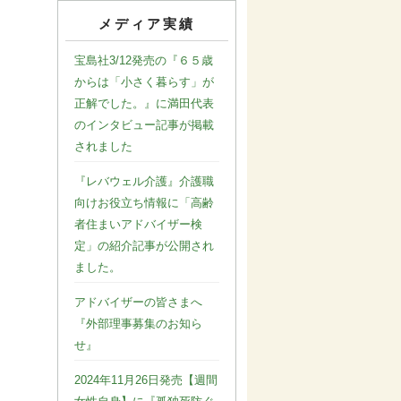
メディア実績
宝島社3/12発売の『６５歳
からは「小さく暮らす」が
正解でした。』に満田代表
のインタビュー記事が掲載
されました
『レバウェル介護』介護職
向けお役立ち情報に「高齢
者住まいアドバイザー検
定」の紹介記事が公開され
ました。
アドバイザーの皆さまへ
『外部理事募集のお知ら
せ』
2024年11月26日発売【週間