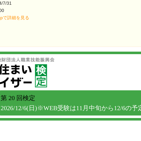
/7/31
00
o.jpで詳細を見る
第 20 回検定
2026/12/6(日)※WEB受験は11月中旬から12/6の予