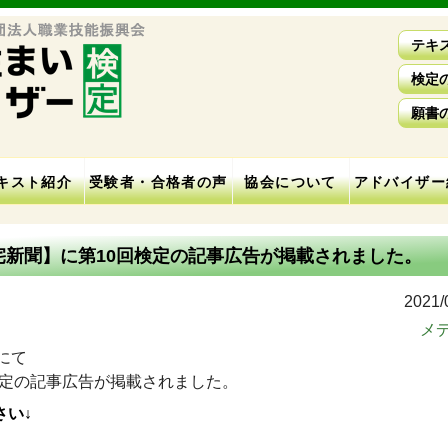
テキ
検定
願書
キスト紹介
受験者・合格者の声
協会について
アドバイザー
住宅新聞】に第10回検定の記事広告が掲載されました。
2021/
メ
にて
検定の記事広告が掲載されました。
さい↓