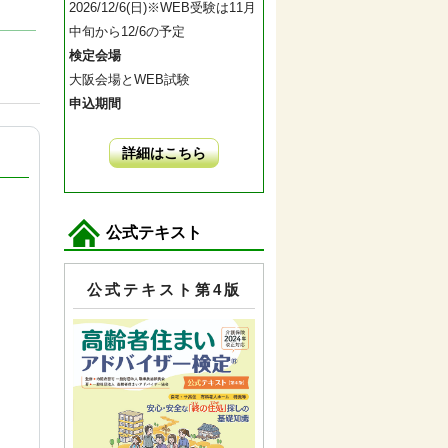
2026/12/6(日)※WEB受験は11月
中旬から12/6の予定
検定会場
大阪会場とWEB試験
申込期間
詳細はこちら
公式テキスト
公式テキスト第4版