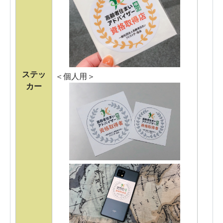
ステッ
＜個人用＞
カー