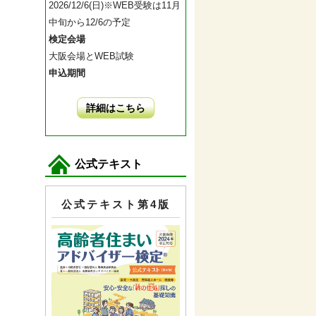
2026/12/6(日)※WEB受験は11月
中旬から12/6の予定
検定会場
大阪会場とWEB試験
申込期間
詳細はこちら
公式テキスト
公式テキスト第4版