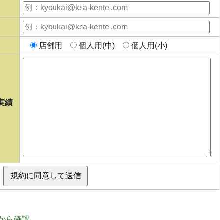
店舗用
個人用(中)
個人用(小)
実績
から確認