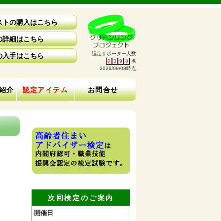
ストの購入はこちら
の詳細はこちら
認定サポーター人数
の入手はこちら
0
3
9
8
名
2026/08/08時点
紹介
認定アイテム
お問合せ
次回検定のご案内
開催日