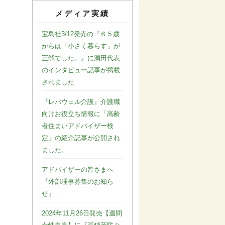
メディア実績
宝島社3/12発売の『６５歳
からは「小さく暮らす」が
正解でした。』に満田代表
のインタビュー記事が掲載
されました
『レバウェル介護』介護職
向けお役立ち情報に「高齢
者住まいアドバイザー検
定」の紹介記事が公開され
ました。
アドバイザーの皆さまへ
『外部理事募集のお知ら
せ』
2024年11月26日発売【週間