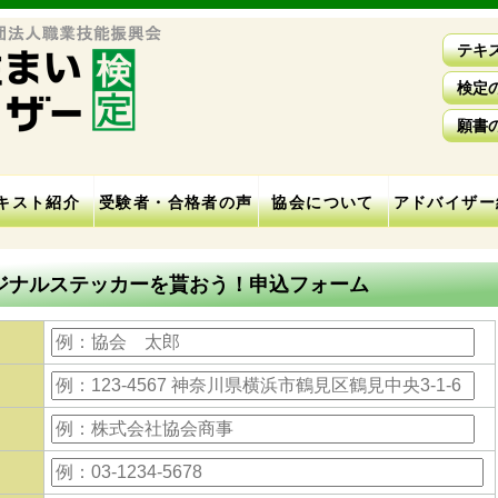
テキ
検定
願書
キスト紹介
受験者・合格者の声
協会について
アドバイザー
ジナルステッカーを貰おう！申込フォーム