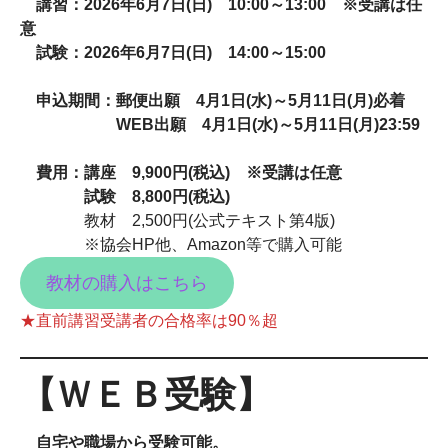
講習：
2026
年
6
月
7
日
(
日
)
10:00
～
13:00
※
受講は任
意
試験：
2026
年
6
月
7
日
(
日
)
14:00
～
15:00
申込期間：郵便出願
4
月
1
日
(
水
)
～
5
月
11
日
(
月
)
必着
WEB
出願
4
月
1
日
(
水
)
～
5
月
11
日
(
月
)23:59
費用：講座
9,900
円
(
税込
)
※
受講は任意
試験
8,800
円
(
税込
)
教材 2,500円(公式テキスト第4版)
※協会HP他、Amazon等で購入可能
教材の購入はこちら
★直前講習受講者の合格率は90％超
【ＷＥＢ受験】
自宅や職場から受験可能。