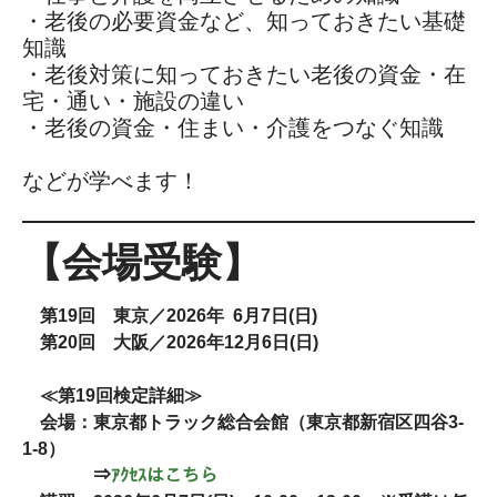
・老後の必要資金など、知っておきたい基礎
知識
・老後対策に知っておきたい老後の資金・在
宅・通い・施設の違い
・老後の資金・住まい・介護をつなぐ知識
などが学べます！
【会場受験】
第
19
回 東京／
2026
年
6
月
7
日
(
日
)
第
20
回 大阪／
2026
年
12
月
6
日
(
日
)
≪第
19
回検定詳細≫
会場：東京都トラック総合会館（東京都新宿区四谷
3-
1-8
）
⇒
ｱｸｾｽはこちら